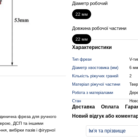
Діаметр робочий
22 мм
Довжина робочої частини
22 мм
Характеристики
Тип фрези
V-ти
Діаметр хвостовика (мм)
6 м
Кількість ріжучих граней
2
Матеріал ріжучої частини
Твер
Робота з матеріалами
Дер
Стан
Нов
Доставка
Оплата
Гара
Новий відгук або комента
инична фреза для ручного
нерою, ДСП та іншими
я, вибірки пазів і фігурної