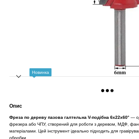
Новинка
Опис
Фреза по дереву пазова галтельна V-подібна 6х22х60°
— од
фрезера або ЧПУ, створений для роботи з деревом, МДФ, фа
матеріалами. Цей інструмент ідеально підходить для гравіруванн
обробки.