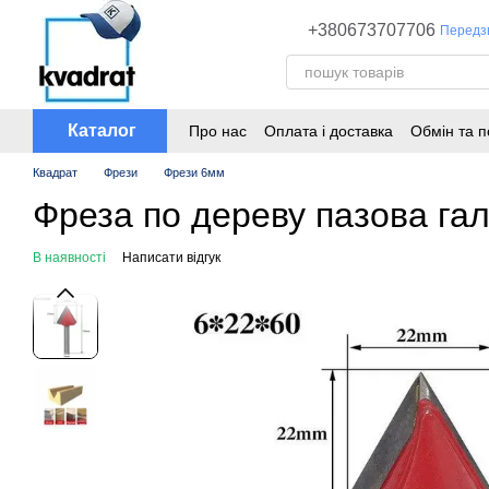
Перейти до основного контенту
+380673707706
Передз
Каталог
Про нас
Оплата і доставка
Обмін та 
Квадрат
Фрези
Фрези 6мм
Фреза по дереву пазова гал
В наявності
Написати відгук