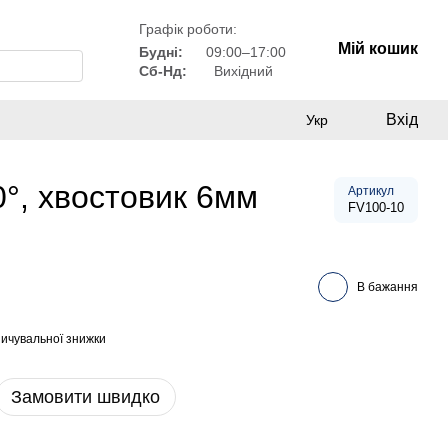
Графік роботи:
Мій кошик
Будні:
09:00–17:00
Сб-Нд:
Вихідний
Вхід
Укр
0°, хвостовик 6мм
Артикул
FV100-10
В бажання
ичувальної знижки
Замовити швидко