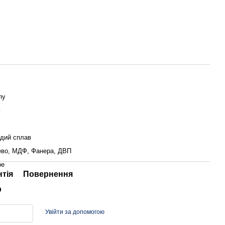
пу
м
дий сплав
ево, МДФ, Фанера, ДВП
ое
нтія
Повернення
р
Увійти за допомогою