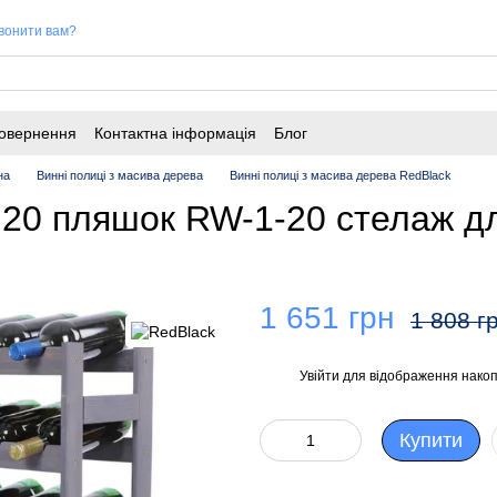
вонити вам?
повернення
Контактна інформація
Блог
на
Винні полиці з масива дерева
Винні полиці з масива дерева RedBlack
 20 пляшок RW-1-20 стелаж д
1 651 грн
1 808 г
Увійти
для відображення накоп
%
Купити