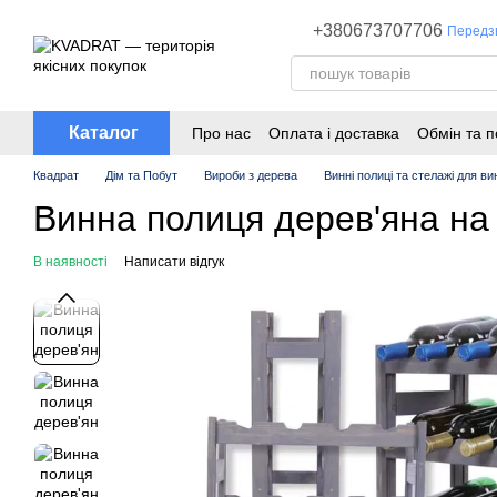
Перейти до основного контенту
+380673707706
Передз
Каталог
Про нас
Оплата і доставка
Обмін та 
Квадрат
Дім та Побут
Вироби з дерева
Винні полиці та стелажі для ви
Винна полиця дерев'яна на
В наявності
Написати відгук