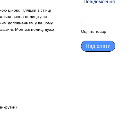
ною ціною. Пляшки в стійці
деальна винна полиця для
льним доповненням у вашому
агазині. Монтаж полиці дуже
Оцініть товар
Надіслати
викрутки)