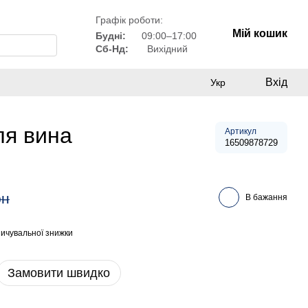
Графік роботи:
Мій кошик
Будні:
09:00–17:00
Сб-Нд:
Вихідний
Вхід
Укр
ля вина
Артикул
16509878729
рн
В бажання
ичувальної знижки
Замовити швидко