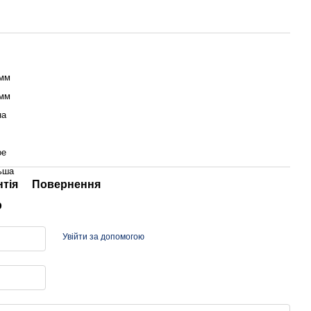
 мм
 мм
на
ое
ьша
нтія
Повернення
р
Увійти за допомогою