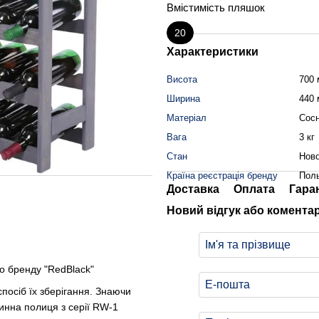
Вмістимість пляшок
20
Характеристики
Висота
700
Ширина
440
Матеріал
Сос
Вага
3 кг
Стан
Нов
Країна реєстрація бренду
Пол
Доставка
Оплата
Гара
Новий відгук або комента
о бренду "RedBlack"
посіб їх зберігання. Знаючи
Винна полиця з серії RW-1