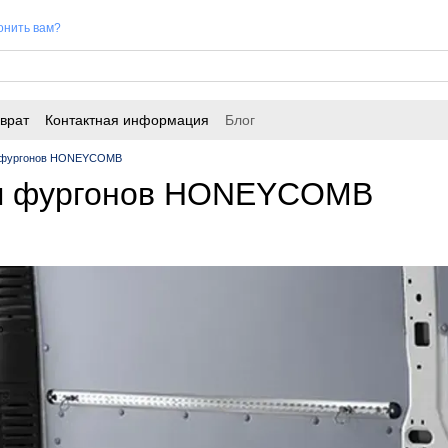
онить вам?
врат
Контактная информация
Блог
 фургонов HONEYCOMB
я фургонов HONEYCOMB