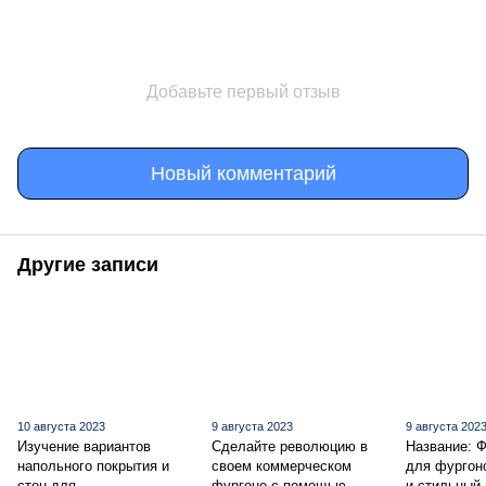
Добавьте первый отзыв
Новый комментарий
Другие записи
10 августа 2023
9 августа 2023
9 августа 202
Изучение вариантов
Сделайте революцию в
Название: 
напольного покрытия и
своем коммерческом
для фургон
стен для
фургоне с помощью
и стильный