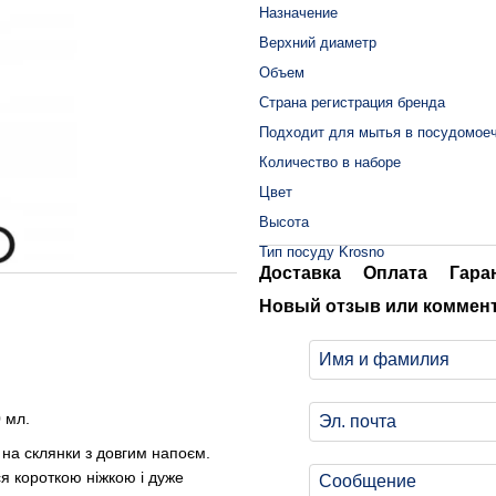
Назначение
Верхний диаметр
Объем
Страна регистрация бренда
Подходит для мытья в посудомое
Количество в наборе
Цвет
Высота
Тип посуду Krosno
Доставка
Оплата
Гара
Новый отзыв или коммен
 мл.
 на склянки з довгим напоєм.
ся короткою ніжкою і дуже