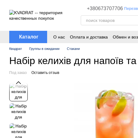
Перейти к основному контенту
+380673707706
Перезв
Каталог
О нас
Оплата и доставка
Обмен и воз
Квадрат
Группы в ожидании
Стакани
Набір келихів для напоїв т
Под заказ
Оставить отзыв