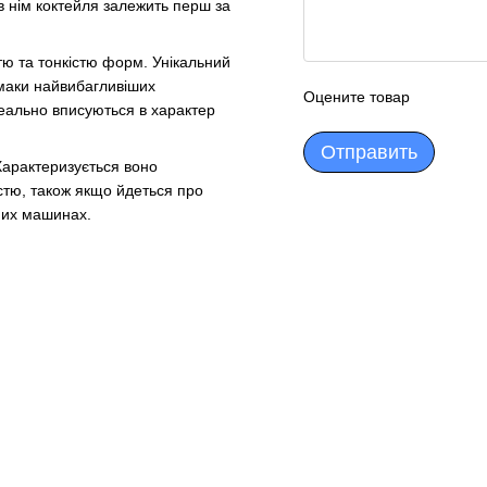
в нім коктейля залежить перш за
тю та тонкістю форм. Унікальний
смаки найвибагливіших
Оцените товар
ідеально вписуються в характер
Отправить
 Характеризується воно
стю, також якщо йдеться про
них машинах.