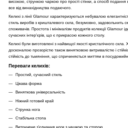
високою, стрункою чаркою про прості стінки, а спосіб подання 
все від винахідництва подаючого.
Келихі з лінії Glamour характеризуються небувалою елегантніс
стиль виробів з кришталевого скла, безумовно, задовольнить 
споживачів. Простота і мінімалізм продуктів колекції Glamour 
сучасних інтер'єрів, що є прикрасою кожного столу.
Келихі були виготовлені з найвищої якості кристалічного скла.
досконалою прозорістю також винятковою витривалістю і стійкі
стійкість до тьмяніння, що спричиняється миттям в посудомий
Переваги келихів:
Простий, сучасний стиль
Цікава форма
Виняткова універсальність
Ніжний готовий край
Струнка нога
Стабільна стопа
Витончене з'єднання ноги з чашкою та стопою