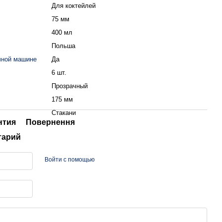
Для коктейлей
75 мм
400 мл
Польша
чной машине
Да
6 шт.
Прозрачный
175 мм
Стакани
нтия
Повернення
тарий
Войти с помощью