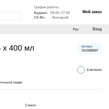
График работы:
Мой заказ
Будние:
09:00–17:00
Сб-Вс:
Выходной
Вход
Рус
 x 400 мл
Артикул
7631888587
В желания
тельной скидки
Стекло