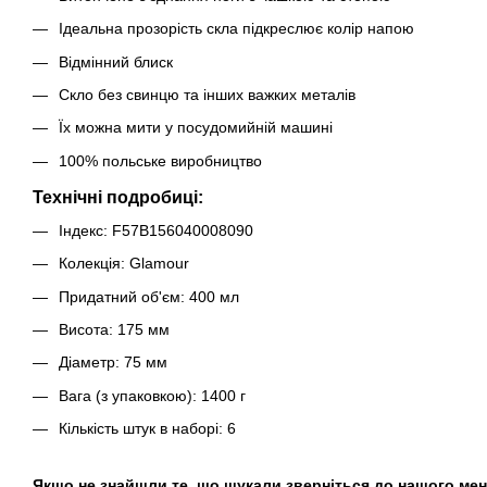
Ідеальна прозорість скла підкреслює колір напою
Відмінний блиск
Скло без свинцю та інших важких металів
Їх можна мити у посудомийній машині
100% польське виробництво
Технічні подробиці:
Індекс: F57B156040008090
Колекція: Glamour
Придатний об'єм: 400 мл
Висота: 175 мм
Діаметр: 75 мм
Вага (з упаковкою): 1400 г
Кількість штук в наборі: 6
Якщо не знайшли те, що шукали зверніться до нашого мен