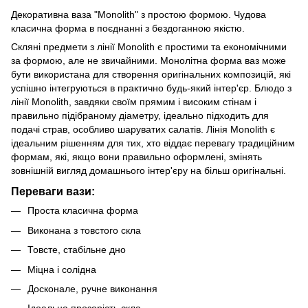
Декоративна ваза "Monolith" з простою формою. Чудова
класична форма в поєднанні з бездоганною якістю.
Скляні предмети з лінії Monolith є простими та економічними
за формою, але не звичайними. Монолітна форма ваз може
бути використана для створення оригінальних композицій, які
успішно інтегруються в практично будь-який інтер'єр. Блюдо з
лінії Monolith, завдяки своїм прямим і високим стінам і
правильно підібраному діаметру, ідеально підходить для
подачі страв, особливо шаруватих салатів. Лінія Monolith є
ідеальним рішенням для тих, хто віддає перевагу традиційним
формам, які, якщо вони правильно оформлені, змінять
зовнішній вигляд домашнього інтер'єру на більш оригінальні.
Переваги вази:
Проста класична форма
Виконана з товстого скла
Товсте, стабільне дно
Міцна і солідна
Досконале, ручне виконання