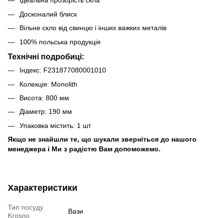
Ідеальна прозорість скла
Досконалий блиск
Вільне скло від свинцю і інших важких металів
100% польська продукція
Технічні подробиці:
Індекс: F231877080001010
Колекція: Monolith
Висота: 800 мм
Діаметр: 190 мм
Упаковка містить: 1 шт
Якщо не знайшли те, що шукали зверніться до нашого
менеджера і Ми з радістю Вам допоможемо.
Характеристики
Тип посуду
Вази
Krosno