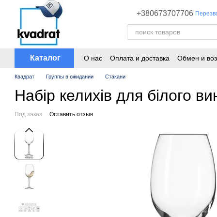
Перейти к основному контенту
+380673707706
Перезв
Каталог
О нас
Оплата и доставка
Обмен и воз
Квадрат
Группы в ожидании
Стакани
Набір келихів для бiлого в
Под заказ
Оставить отзыв