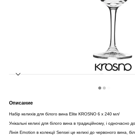
Описание
Набір келихів для бiлого вина Elite KROSNO 6 x 240 мл/
Унікальні келихі для бiлого вина в традиційному, і одночасно 
Лінія Emotion в колекції Sensei це келихi до червоного вина, бі