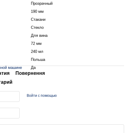
Прозрачный
190 мм
Стакани
Стекло
Для вина
72 мм
240 мл
Польша
чной машине
Да
нтия
Повернення
тарий
Войти с помощью