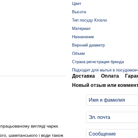
Цвет
Высота
Тип посуду Krosno
Материал
Назначение
Верхний диаметр
Объем
Страна регистрация бренда
Подходит для мытья в посудомое
Доставка
Оплата
Гара
Новый отзыв или коммен
допрацьованому вигляді чарки.
лого, шампанського і води також