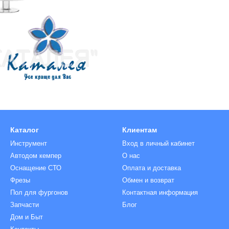
Каталог
Клиентам
Инструмент
Вход в личный кабинет
Автодом кемпер
О нас
Оснащение СТО
Оплата и доставка
Фрезы
Обмен и возврат
Пол для фургонов
Контактная информация
Запчасти
Блог
Дом и Быт