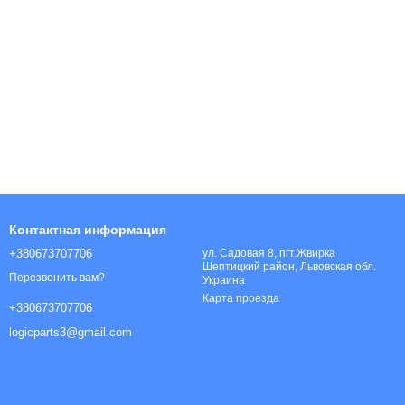
Контактная информация
+380673707706
ул. Садовая 8, пгт.Жвирка
Шептицкий район, Львовская обл.
Перезвонить вам?
Украина
Карта проезда
+380673707706
logicparts3@gmail.com