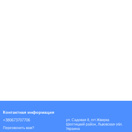
Контактная информация
+380673707706
ул. Садовая 8, пгт.Жвирка
Шептицкий район, Львовская обл.
Перезвонить вам?
Украина