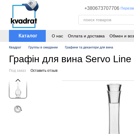
Перейти к основному контенту
+380673707706
Перезв
Каталог
О нас
Оплата и доставка
Обмен и воз
Квадрат
Группы в ожидании
Графини та декантери для вина
Графін для вина Servo L
Под заказ
Оставить отзыв