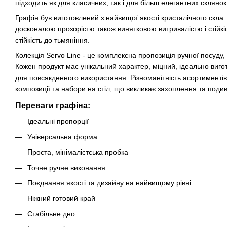
підходить як для класичних, так і для більш елегантних склянок
Графін був виготовлений з найвищої якості кристалічного скла.
досконалою прозорістю також винятковою витривалістю і стійкі
стійкість до тьмяніння.
Колекція Servo Line - це комплексна пропозиція ручної посуду, н
Кожен продукт має унікальний характер, міцний, ідеально виго
для повсякденного використання. Різноманітність асортименті
композиції та набори на стіл, що викликає захоплення та поди
Переваги графiна:
Ідеальні пропорції
Універсальна форма
Проста, мінімалістська пробка
Точне ручне виконання
Поєднання якості та дизайну на найвищому рівні
Ніжний готовий край
Стабільне дно