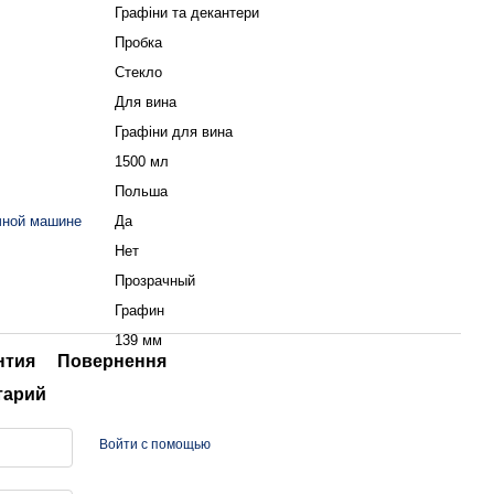
Графіни та декантери
Пробка
Стекло
Для вина
Графіни для вина
1500 мл
Польша
чной машине
Да
Нет
Прозрачный
Графин
139 мм
нтия
Повернення
тарий
Войти с помощью