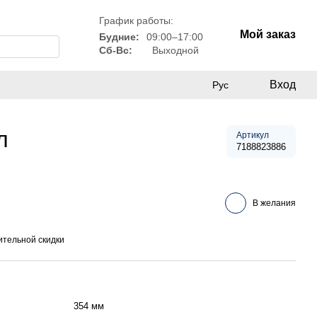
График работы:
Мой заказ
Будние:
09:00–17:00
Сб-Вс:
Выходной
Вход
Рус
л
Артикул
7188823886
В желания
тельной скидки
354 мм