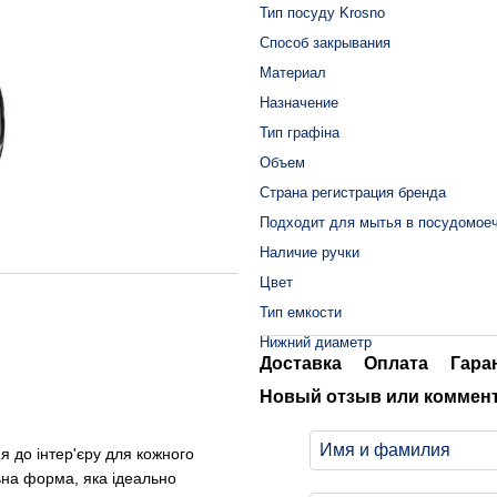
Тип посуду Krosno
Способ закрывания
Материал
Назначение
Тип графіна
Объем
Страна регистрация бренда
Подходит для мытья в посудомое
Наличие ручки
Цвет
Тип емкости
Нижний диаметр
Доставка
Оплата
Гара
Новый отзыв или коммен
я до інтер'єру для кожного
ьна форма, яка ідеально