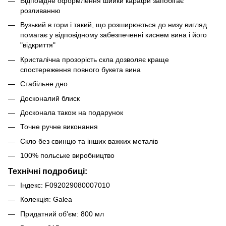
Відповідне оформлення шийки карафи запобігає
розливанню
Вузький в гори і такий, що розширюється до низу вигляд
помагає у відповідному забезпеченні киснем вина і його
"відкриття"
Кристалічна прозорість скла дозволяє краще
спостереження повного букета вина
Стабільне дно
Досконалий блиск
Досконала також на подарунок
Точне ручне виконання
Скло без свинцю та інших важких металів
100% польське виробництво
Технічні подробиці:
Індекс: F092029080007010
Колекція: Galea
Придатний об'єм: 800 мл