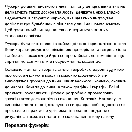
Фужери до шампанського з лінії Harmony це ідеальний вигляд,
делікатність також досконала якість. Делікатна ніжка гладко
з'єднується із стрункою чаркою, яка ідеально видобуває
делікатну гру бульбашок в пінистому вині чи шампанському.
Цей досконалий вигляд напевно створиться з кожним
столовим сервізом.
Фужери були виготовлені з найвищої якості кристалічного скла.
Вони характеризуються відмінною прозорістю та витривалістю
і стійкістю, також якщо йдеться про стійкість до тьмяніння, що
спричиняється миттям в посудомийних машинах.
Колекцію Harmony творять стильні вироби, створені з думкою
про осіб, які цінують красу і гармонію щоденно. У лінії
знаходяться фужери до вина, шампанського і коньяку, склянки
до напоїв, бокали до пива, а також графiни і карафи. Всі ці
предмети захоплюють цікавою розробкою промислових
зразків також досконалістю виконання. Колекція Harmony то
синонім елегантності, яка чудово виправдає себе однаково як
прекрасне і практичне урізноманітнювання щоденних
ритуалів, а також як елегантне скло на виняткову нагоду
Переваги фужерів: