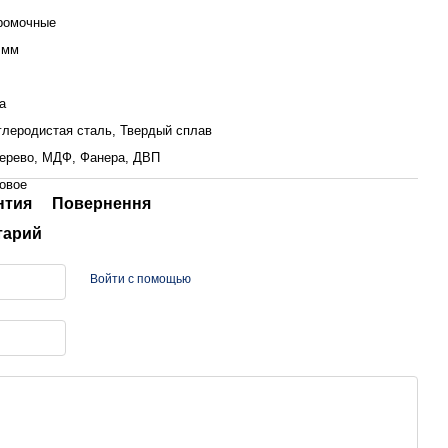
ромочные
 мм
а
глеродистая сталь, Твердый сплав
ерево, МДФ, Фанера, ДВП
овое
нтия
Повернення
тарий
Войти с помощью