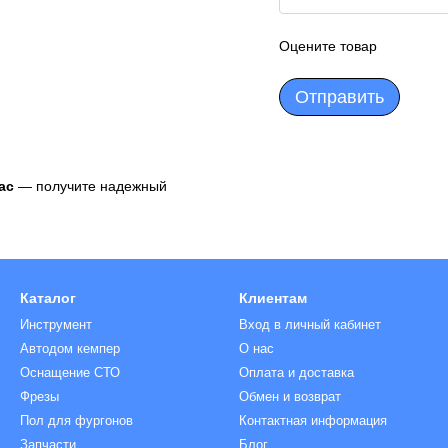
Оцените товар
Отправить
ас
— получите надежный
Каталог
Клиентам
Инструмент
Вход в личный кабинет
Автодом кемпер
О нас
Оснащение СТО
Оплата и доставка
Фрезы
Обмен и возврат
Пол для фургонов
Контактная информация
Запчасти
Блог