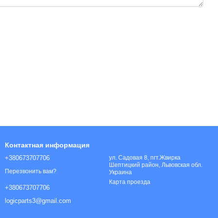
Контактная информация
+380673707706
ул. Садовая 8, пгт.Жвирка
Шептицкий район, Львовская обл.
Перезвонить вам?
Украина
Карта проезда
+380673707706
logicparts3@gmail.com