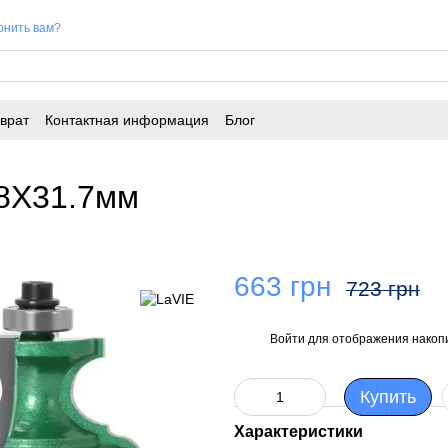
онить вам?
врат
Контактная информация
Блог
 8X31.7мм
663 грн
723 грн
Войти
для отображения накопи
%
Купить
Характеристики