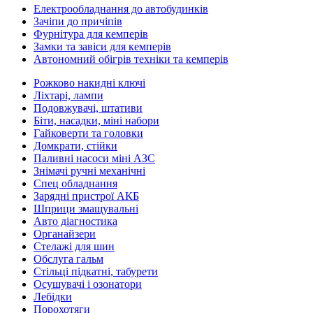
Електрообладнання до автобудинків
Зачіпи до причіпів
Фурнітура для кемперів
Замки та завіси для кемперів
Автономний обігрів техніки та кемперів
Рожково накидні ключі
Ліхтарі, лампи
Подовжувачі, штативи
Біти, насадки, міні набори
Гайковерти та головки
Домкрати, стійки
Паливні насоси міні АЗС
Знімачі ручні механічні
Спец обладнання
Зарядні пристрої АКБ
Шприци змащувальні
Авто діагностика
Органайзери
Стелажі для шин
Обслуга гальм
Стільці підкатні, табурети
Осушувачі і озонатори
Лебідки
Порохотяги