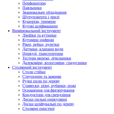
Перфоратори
Паяльники
Зварювальне обладнання
Шуруповерти і дрилі
Кущорізи, тримери
Кутові шліфмашини
Вимірювальний інструмент
Лінійки та кутники
Кутоміри цифрові
Рівні, рейки, рулетки
Датчики, клапани води
Циркулі, транспортири
Тестери мережі, лічильники
Далекоміри, вологоміри, градусники
Столярний інструмент
Столи стійки
Струпцини та зажими
Ручні пили по дереву
Стамески, різці, рубанки, ножі
Оснащення для фрезерування
Кондуктори для свердління
Диски пильні циркулярні
Диски шліфувальні по дереву
Столярні пристрої