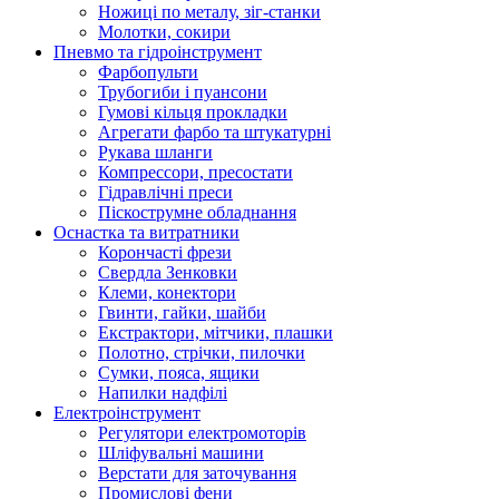
Ножиці по металу, зіг-станки
Молотки, сокири
Пневмо та гідроінструмент
Фарбопульти
Трубогиби і пуансони
Гумові кільця прокладки
Агрегати фарбо та штукатурні
Рукава шланги
Компрессори, пресостати
Гідравлічні преси
Піскострумне обладнання
Оснастка та витратники
Корончасті фрези
Свердла Зенковки
Клеми, конектори
Гвинти, гайки, шайби
Екстрактори, мітчики, плашки
Полотно, стрічки, пилочки
Сумки, пояса, ящики
Напилки надфілі
Електроінструмент
Регулятори електромоторів
Шліфувальні машини
Верстати для заточування
Промислові фени