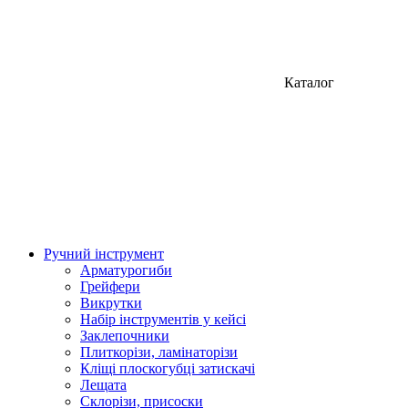
Каталог
Ручний інструмент
Арматурогиби
Грейфери
Викрутки
Набір інструментів у кейсі
Заклепочники
Плиткорізи, ламінаторізи
Кліщі плоскогубці затискачі
Лещата
Склорізи, присоски