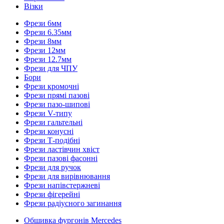
Візки
Фрези 6мм
Фрези 6.35мм
Фрези 8мм
Фрези 12мм
Фрези 12.7мм
Фрези для ЧПУ
Бори
Фрези кромочні
Фрези прямі пазові
Фрези пазо-шипові
Фрези V-типу
Фрези гальтельні
Фрези конусні
Фрези Т-подібні
Фрези ластівчин хвіст
Фрези пазові фасонні
Фрези для ручок
Фрези для вирівнювання
Фрези напівстержневі
Фрези фігерейні
Фрези радіусного загинання
Обшивка фургонів Mercedes