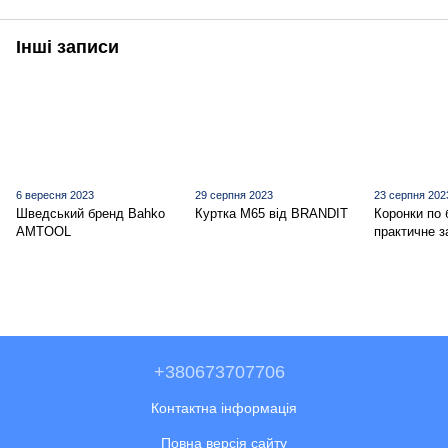
Інші записи
6 вересня 2023
29 серпня 2023
23 серпня 202
Шведський бренд Bahko
Куртка M65 від BRANDIT
Коронки по 
AMTOOL
практичне з
+380673707706
Контактна інформація
Повна версія сайту