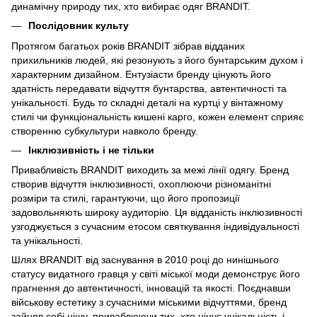
динамічну природу тих, хто вибирає одяг BRANDIT.
Послідовник культу
Протягом багатьох років BRANDIT зібрав відданих
прихильників людей, які резонують з його бунтарським духом і
характерним дизайном. Ентузіасти бренду цінують його
здатність передавати відчуття бунтарства, автентичності та
унікальності. Будь то складні деталі на куртці у вінтажному
стилі чи функціональність кишені карго, кожен елемент сприяє
створенню субкультури навколо бренду.
Інклюзивність і не тільки
Привабливість BRANDIT виходить за межі лінії одягу. Бренд
створив відчуття інклюзивності, охоплюючи різноманітні
розміри та стилі, гарантуючи, що його пропозиції
задовольняють широку аудиторію. Ця відданість інклюзивності
узгоджується з сучасним етосом святкування індивідуальності
та унікальності.
Шлях BRANDIT від заснування в 2010 році до нинішнього
статусу видатного гравця у світі міської моди демонструє його
прагнення до автентичності, інновацій та якості. Поєднавши
військову естетику з сучасними міськими відчуттями, бренд
зайняв собі нішу, приваблюючи тих, хто цінує унікальність і