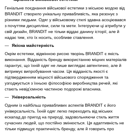
Геніальне поєднання військової естетики з міською модою від
BRANDIT створило унікальну привабливість, яка резонує з
різними людьми. Одяг у військовому стилі здавна асоціювався
з почуттям дисципліни, сили та мети. Інтегруючи ці атрибути у
свій дизайн, BRANDIT не тільки віддає данину історії, але й
надає тим, хто їх носить, особливе ставлення.
Якісна майстерність
Окрім естетики, відмінною рисою творінь BRANDIT є якість
виконання. Відданість бренду використанню міцних матеріалів
гарантує, що їхній одяг не лише виглядає автентично, але й
витримує випробування часом. Ця відданість якості є
підтвердженням міцності військового спорядження та
узгоджується з їхньою філософією виробництва речей, які
стають невід’ємною частиною подорожі власника.
Універсальність
Одним із найбільш привабливих аспектів BRANDIT є його
універсальність. Їхній одяг легко переходить від міських
ескапад до пригод на природі, задовольняючи стиль життя
сучасних людей, що постійно змінюється. Ця адаптивність не
тільки підвищує практичність бренду, але й говорить про