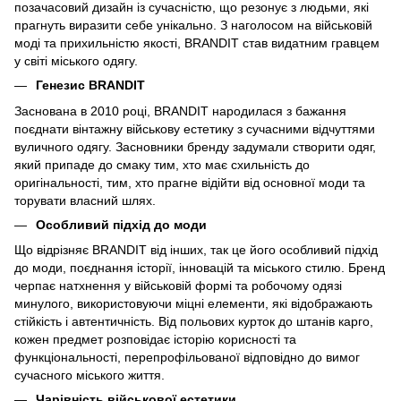
позачасовий дизайн із сучасністю, що резонує з людьми, які
прагнуть виразити себе унікально. З наголосом на військовій
моді та прихильністю якості, BRANDIT став видатним гравцем
у світі міського одягу.
Генезис BRANDIT
Заснована в 2010 році, BRANDIT народилася з бажання
поєднати вінтажну військову естетику з сучасними відчуттями
вуличного одягу. Засновники бренду задумали створити одяг,
який припаде до смаку тим, хто має схильність до
оригінальності, тим, хто прагне відійти від основної моди та
торувати власний шлях.
Особливий підхід до моди
Що відрізняє BRANDIT від інших, так це його особливий підхід
до моди, поєднання історії, інновацій та міського стилю. Бренд
черпає натхнення у військовій формі та робочому одязі
минулого, використовуючи міцні елементи, які відображають
стійкість і автентичність. Від польових курток до штанів карго,
кожен предмет розповідає історію корисності та
функціональності, перепрофільованої відповідно до вимог
сучасного міського життя.
Чарівність військової естетики