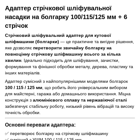
Адаптер стрічкової шліфувальної
насадки на болгарку 100/115/125 мм + 6
стрічок
Стрічковий шліфувальний адаптер для кутової
шліфмашини (болгарки)
— це практичне та вигідне рішення,
яке дозволяє
перетворити звичайну болгарку на
повноцінну стрічкову шліфмашину всього за кілька
хвилин
. Ідеально підходить для шліфування, зачистки,
формування та фінішної обробки металу, дерева, пластику та
інших матеріалів.
Адаптер сумісний з найпопулярнішими моделями болгарок
100 / 115 / 125 мм
, що робить його універсальним вибором
для майстерні, гаража або домашнього використання. Міцна
конструкція з
алюмінієвого сплаву та нержавіючої сталі
забезпечує стабільну роботу, низький рівень вібрацій та високу
точність обробки.
Основні переваги адаптера:
✅ перетворює болгарку на стрічкову шліфмашину
✅ сумісний з УШМ 100 / 115 / 125 мм